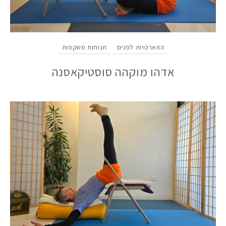
הוסף קו תחתון לקישורים
format_underlined
סמן קישורים
font_download
לאפס
התארכויות לפנים
תנוחות משקמות
cached
את
כל
אדהו מוקהה סוסטיקאסנה
האפשרויות