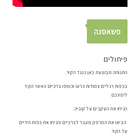
הוסף קו תחתון לקישורים
format_underlined
סמן קישורים
font_download
לאפס
פשאסנה
cached
את
כל
האפשרויות
פיתולים
התנוחה מבוצעת כאן כנגד הקיר.
בכפות רגליים צמודות כרעו וכופפו ברכיים כאשר הקיר
לימינכם
הניחו את העקבים על קוביה.
הביאו את המרפק מעבר לברכיים והניחו את כפות הידיים
על הקיר