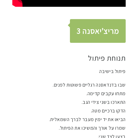
הוסף קו תחתון לקישורים
format_underlined
סמן קישורים
font_download
לאפס
מריצ’יאסנה 3
cached
את
כל
האפשרויות
תנוחת פיתול
פיתול בישיבה
שבו בדנדאסנה רגליים פשוטות לפנים.
מתחו עקבים קדימה.
התארכו בשני צידי הגב.
הדקו ברכיים מטה.
הביאו את יד ימין מעבר לברך השמאלית.
שמרו על אורך והמשיכו את הפיתול.
בצעו לצד שני.